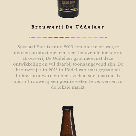
Brouwerij De Uddelaer
Speciaal Bier is anno 2019 een niet meer weg te
denken product met een veel belovende toekomst.
Brouwerij De Uddelaer gaat mee met deze
ontwikkeling en wil daarbij toonaangevend zijn. De
brouwerij is in 2015 in Uddel van start gegaan als
hobby-brouwerij en heeft zich al snel daarna als
micro-brouwerij een positie weten te verwerven in
de lokale markt.