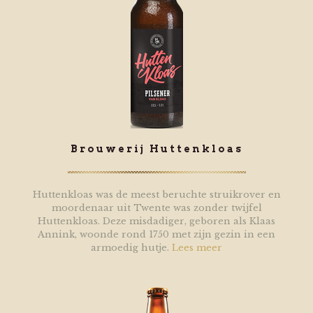
Brouwerij Huttenkloas
Huttenkloas was de meest beruchte struikrover en
moordenaar uit Twente was zonder twijfel
Huttenkloas. Deze misdadiger, geboren als Klaas
Annink, woonde rond 1750 met zijn gezin in een
armoedig hutje.
Lees meer